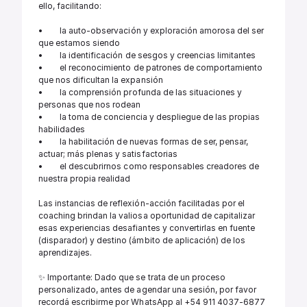
ello, facilitando:  

•        la auto-observación y exploración amorosa del ser 
que estamos siendo

•        la identificación de sesgos y creencias limitantes

•        el reconocimiento de patrones de comportamiento 
que nos dificultan la expansión

•        la comprensión profunda de las situaciones y 
personas que nos rodean 

•        la toma de conciencia y despliegue de las propias 
habilidades

•        la habilitación de nuevas formas de ser, pensar, 
actuar; más plenas y satisfactorias

•        el descubrirnos como responsables creadores de 
nuestra propia realidad 

Las instancias de reflexión-acción facilitadas por el 
coaching brindan la valiosa oportunidad de capitalizar 
esas experiencias desafiantes y convertirlas en fuente 
(disparador) y destino (ámbito de aplicación) de los 
aprendizajes. 

✨ Importante: Dado que se trata de un proceso 
personalizado, antes de agendar una sesión, por favor 
recordá escribirme por WhatsApp al +54 911 4037-6877 