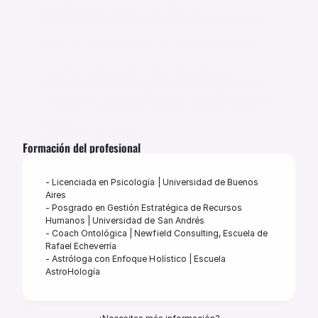
valiosos para enriquecer el proceso de 
autoconocimiento y el despliegue del propio potencial.

Ideal para quienes buscan una mirada más holística.

✨ Importante: Dado que se trata de un proceso 
personalizado, antes de agendar una sesión, por favor 
recordá escribirme por WhatsApp al +54 911 4037-6877 
para coordinar una charla inicial y explorar cómo trabajar 
junt@s.
|
$60.000 ARS
$65 USD
Formación del profesional
60 minutos
Virtual
- Licenciada en Psicología | Universidad de Buenos 
Reservar sesión
Aires 

- Posgrado en Gestión Estratégica de Recursos 
Humanos | Universidad de San Andrés 

- Coach Ontológica | Newfield Consulting, Escuela de 
Rafael Echeverría 

- Astróloga con Enfoque Holístico | Escuela 
AstroHología 