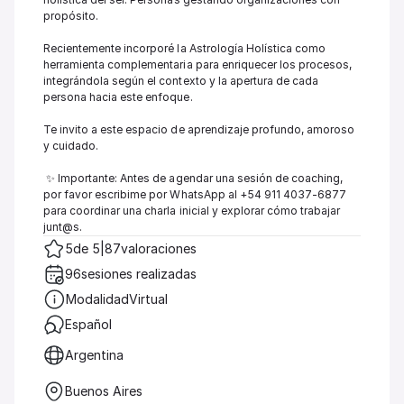
propósito.                                                                                                                                                                                                      

Recientemente incorporé la Astrología Holística como 
herramienta complementaria para enriquecer los procesos, 
integrándola según el contexto y la apertura de cada 
persona hacia este enfoque.

Te invito a este espacio de aprendizaje profundo, amoroso 
y cuidado. 

 ✨ Importante: Antes de agendar una sesión de coaching, 
por favor escribime por WhatsApp al +54 911 4037-6877 
para coordinar una charla inicial y explorar cómo trabajar 
junt@s.
5
de 5
|
87
valoraciones
96
sesiones realizadas
Modalidad
Virtual
Español 
Argentina
Buenos Aires