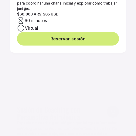
para coordinar una charla inicial y explorar cómo trabajar 
junt@s. 
|
$60.000 ARS
$65 USD
60 minutos
Virtual
Reservar sesión
Sesión de Coaching con 
Perspectiva Astrológica
Espacio de coaching ontológico que integra información 
astrológica como recurso complementario. La carta natal 
no se trabaja como eje, sino como fuente de datos 