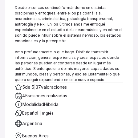
Desde entonces continué formándome en distintas 
disciplinas y enfoques, entre ellos psicoanálisis, 
neurociencias, criminalística, psicología transpersonal, 
astrología y Reiki. En los últimos años me enfoqué 
especialmente en el estudio de la neuromúsica y en cómo el 
sonido puede influir sobre el sistema nervioso, los estados 
emocionales y la percepción.

Amo profundamente lo que hago. Disfruto transmitir 
información, generar experiencias y crear espacios donde 
las personas puedan encontrarse desde un lugar más 
auténtico. Siento que una de mis mayores capacidades es 
unir mundos, ideas y personas, y eso es justamente lo que 
quiero seguir expandiendo en este nuevo espacio.
5
de 5
|
37
valoraciones
45
sesiones realizadas
Modalidad
Híbrida
Español 
|
 Inglés 
Argentina
Buenos Aires