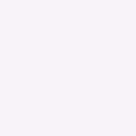
Virtual
Clases de Yoga y Medi
Las clases están orientadas a prof
A través de una práctica respetuos
verdaderamente somos, conectando
Entre los principales beneficios de
Relaja y centra la mente.

Libera tensiones del cuerpo.

Reduce el estrés y la ansiedad.

Mejora el sistema inmunológico.

Fortalece la columna vertebral.

Tonifica los músculos.

Aumenta la flexibilidad.

Mejora la salud general
|
|
$60.000 ARS
$55 USD
$900 ME