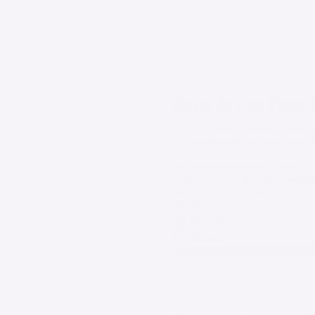
60 minutos
Virtual
Clases de Yoga Prenata
Te invito a vivir un embarazo consc
Las clases están pensadas para aco
momento del parto.

¡No necesitás experiencia previa!

Precio por clase: $75.000 mensual
Duración por clase: 1 hora
$75.000 ARS
60 minutos
Virtual