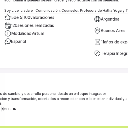
acompañar a quienes desean crecer y reconectarse con su bienestar.

Soy Licenciada en Comunicación, Counselor, Profesora de Hatha Yoga y Te
5
de 5
|
100
valoraciones
Argentina
120
sesiones realizadas
Buenos Aires
Modalidad
Virtual
Español 
11
años de expe
Terapia Integra
de cambio y desarrollo personal desde un enfoque integrador.

xión y transformación, orientados a reconectar con el bienestar individual y a 
l.
|
X
$50 EUR