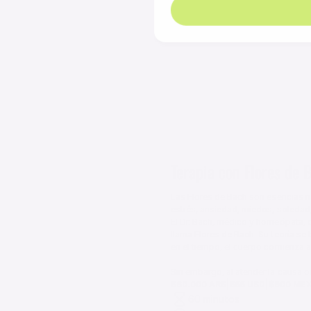
Terapia con Flores de 
Las Flores de Bach son esencias na
estrés, ansiedad, miedos, soledad, 
El Dr. Bach, médico y homeópata, d
llama Flores de Bach. Su teoría se
en el tiempo, el cuerpo comienza a 
Sin embargo, al atender la causa o
|
|
$60.000 ARS
$55 USD
$900 ME
60 minutos