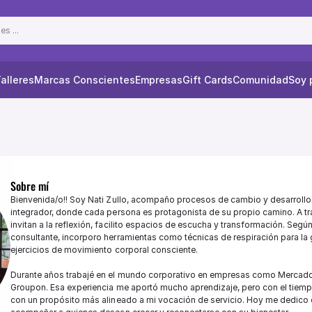
s ...
alleres
Marcas Conscientes
Empresas
Gift Cards
Comunidad
Soy 
Sobre mí
Bienvenida/o!! Soy Nati Zullo, acompaño procesos de cambio y desarrollo
integrador, donde cada persona es protagonista de su propio camino. A tr
invitan a la reflexión, facilito espacios de escucha y transformación. Segú
consultante, incorporo herramientas como técnicas de respiración para la g
ejercicios de movimiento corporal consciente.

Durante años trabajé en el mundo corporativo en empresas como Mercado
Groupon. Esa experiencia me aportó mucho aprendizaje, pero con el tiempo
con un propósito más alineado a mi vocación de servicio. Hoy me dedico