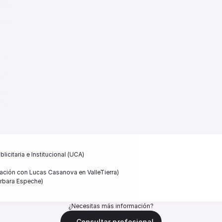
miento Post Natal
rama de Acompañamiento Integral Post Natal.

rque para cuidar a tu bebé, primero necesitas cuidarte a vos misma.

ón & gestión emocional

amá - bebé

a 2 meses. (Consultar inicio del próximo grupo).

ías viernes).

s de pago.
citaria e Institucional (UCA)  

ción con Lucas Casanova en ValleTierra)  

Reservar sesión
árbara Espeche)   
¿Necesitas más información?
Consultar profesional