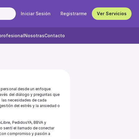
Iniciar Sesión
Registrarme
Ver Servicios
profesional
Nosotras
Contacto
 personal desde un enfoque 
avés del diálogo y preguntas que 
n las necesidades de cada 
estión del estrés y la ansiedad o 
Libre, PedidosYA, BBVA y 
 sentí el llamado de conectar 
 con compromiso y pasión a 