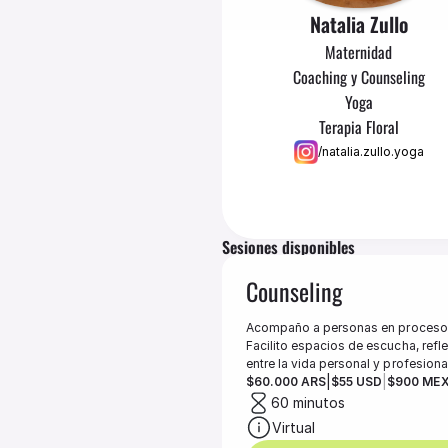
Natalia 
Zullo
Maternidad
Coaching y Counseling
Yoga
Terapia Floral
/natalia.zullo.yoga
Sesiones disponibles
Counseling
Acompaño a personas en procesos 
Facilito espacios de escucha, refle
entre la vida personal y profesiona
|
|
$60.000 ARS
$55 USD
$900 ME
60 minutos
Virtual