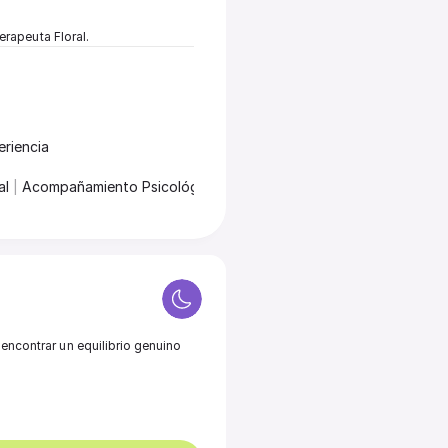
rapeuta Floral.
riencia
l 
|
 Acompañamiento Psicológico 
|
 Yoga & Meditación
encontrar un equilibrio genuino 