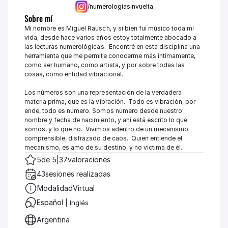
/numerologiasinvuelta
Sobre mí
Mi nombre es Miguel Rausch, y si bien fuí músico toda mi 
vida, desde hace varios años estoy totalmente abocado a 
las lecturas numerológicas.  Encontré en esta disciplina una 
herramienta que me permite conocerme más íntimamente, 
como ser humano, como artista, y por sobre todas las 
cosas, como entidad vibracional.  

Los números son una representación de la verdadera 
materia prima, que es la vibración.  Todo es vibración, por 
ende, todo es número. Somos número desde nuestro 
nombre y fecha de nacimiento, y ahí está escrito lo que 
somos, y lo que no.  Vivimos adentro de un mecanismo 
comprensible, disfrazado de caos.  Quien entiende el 
mecanismo, es amo de su destino, y no víctima de él.
5
de 5
|
37
valoraciones
43
sesiones realizadas
Modalidad
Virtual
Español 
|
 Inglés 
Argentina