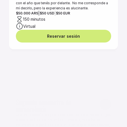
con el año que tenés por delante.  No me corresponde a 
mí decirlo, pero la experiencia es alucinante.  
|
|
$50.000 ARS
$50 USD
$50 EUR
150 minutos
Virtual
Reservar sesión
Segundo encuentro de 
numerología
Una vez cubierto las premisas básicas de la numerología, 
o sea la lectura de tu nombre completo, tu fecha de 
nacimiento, el pináculo de la vida en el que te encuentres, 