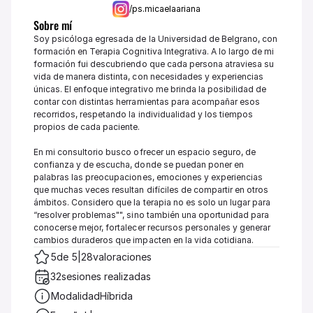
/ps.micaelaariana
Sobre mí
Soy psicóloga egresada de la Universidad de Belgrano, con 
formación en Terapia Cognitiva Integrativa. A lo largo de mi 
formación fui descubriendo que cada persona atraviesa su 
vida de manera distinta, con necesidades y experiencias 
únicas. El enfoque integrativo me brinda la posibilidad de 
contar con distintas herramientas para acompañar esos 
recorridos, respetando la individualidad y los tiempos 
propios de cada paciente.

En mi consultorio busco ofrecer un espacio seguro, de 
confianza y de escucha, donde se puedan poner en 
palabras las preocupaciones, emociones y experiencias 
que muchas veces resultan difíciles de compartir en otros 
ámbitos. Considero que la terapia no es solo un lugar para 
“resolver problemas"", sino también una oportunidad para 
conocerse mejor, fortalecer recursos personales y generar 
cambios duraderos que impacten en la vida cotidiana.
5
de 5
|
28
valoraciones
32
sesiones realizadas
Modalidad
Híbrida