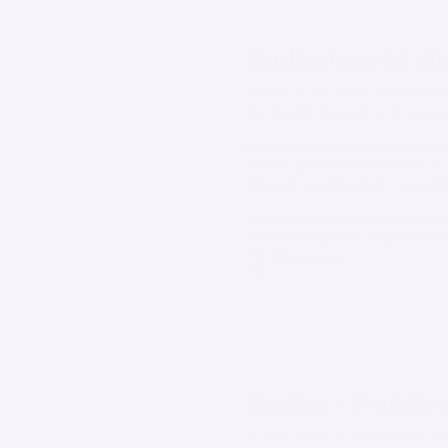
Canalizaciones del al
Esta no es una sesión de adivinac
eso sucede, mi canal se abre y pued
Lo que recibas va a resonarte de u
Una vez que abrís esa ventana, el 
Antes de la sesión, realizo una entr
Si sentís el llamado, probablemen
|
|
$111.000 ARS
$122 USD
$122 EU
60 minutos
Híbrida
Coaching – Propósito 
En esta sesión, te acompaño a reco