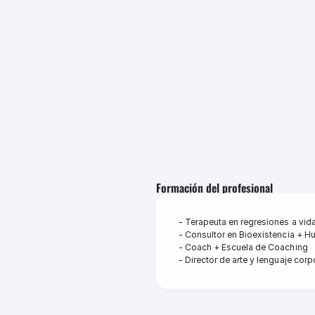
Cantidad de preguntas: entre 10 y 
Las respuestas se entregan con des
Se trabaja desde un espacio cuidad
✦ ¿Sobre qué se puede preguntar?
Relaciones de pareja y vínculos sig
Bloqueos emocionales o espiritual
Propósito de vida y etapas de apre
Procesos repetitivos o karmáticos

Duelo, cierres y decisiones importa
Energía actual del alma y próximo
Formación del profesional
(No se responden preguntas predic
|
|
$70.000 ARS
$70 USD
$70 EUR
60 minutos
- Terapeuta en regresiones a vi
Virtual
- Consultor en Bioexistencia + H
- Coach + Escuela de Coaching 

- Director de arte y lenguaje corp