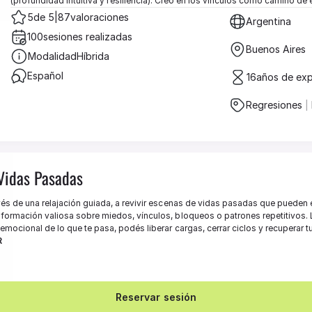
(profundidad intuitiva y resiliencia). Creo en los vínculos como camino de 
5
de 5
|
87
valoraciones
Argentina
100
sesiones realizadas
Buenos Aires
Modalidad
Híbrida
Español 
16
años de exp
Regresiones 
|
Vidas Pasadas
és de una relajación guiada, a revivir escenas de vidas pasadas que pueden es
formación valiosa sobre miedos, vínculos, bloqueos o patrones repetitivos. L
R
Reservar sesión