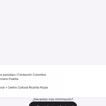
15 preguntas, previamente formuladas

arrollo, profundidad y enfoque práctico, para que la información pueda integr
o, respetuoso y consciente, priorizando siempre el libre albedrío de la perso


nificativos

es

ndizaje

ntes

s movimientos

tivas cerradas ni se reemplaza ningún tratamiento médico o psicológico.)
das pasadas+ Fundación Columbia  

umano Puente  

Reservar sesión
oral + Centro Cultural Ricardo Rojas
¿Necesitas más información?