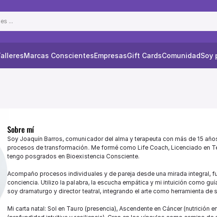
s ...
alleres
Marcas Conscientes
Empresas
Gift Cards
Comunidad
Soy 
Sobre mí
Soy Joaquín Barros, comunicador del alma y terapeuta con más de 15 año
procesos de transformación. Me formé como Life Coach, Licenciado en Te
tengo posgrados en Bioexistencia Consciente. 

Acompaño procesos individuales y de pareja desde una mirada integral, f
conciencia. Utilizo la palabra, la escucha empática y mi intuición como gu
soy dramaturgo y director teatral, integrando el arte como herramienta de s
Mi carta natal: Sol en Tauro (presencia), Ascendente en Cáncer (nutrición e