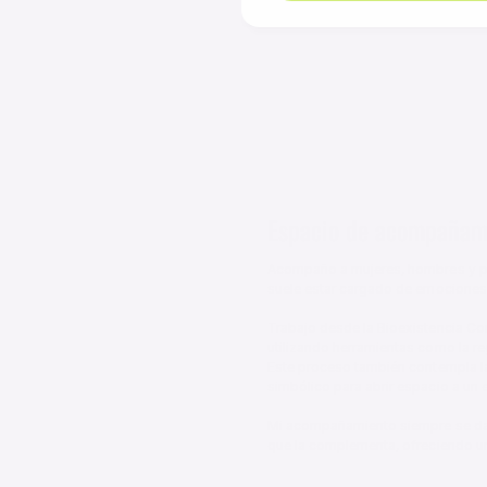
Espacio de acompañami
Acompaño a mujeres, hombres y par
suele estar cargado de emociones 
Trabajo desde la Bioexistencia Con
utilizando herramientas como la re
Este proceso también contempla la 
simbólico para abrir espacio a un
Mi acompañamiento siempre se da en
que la complementa, ofreciendo un
Con más de 6 años de experiencia