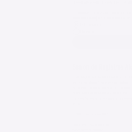
creencias y emociones, con herrami
El objetivo: que vivas con más cla
|
|
$60.000 ARS
$70 USD
$60 EUR
60 minutos
Híbrida
Sesión de Registros Ak
Los Registros Akáshicos son un c
vínculos, desafíos y potenciales.

A través de esta lectura, accedemo
clara para el presente y el futuro.

La sesión está orientada a quiene
vida.

¿Cómo es la sesión?

Duración: 50 minutos

Modalidad: online
