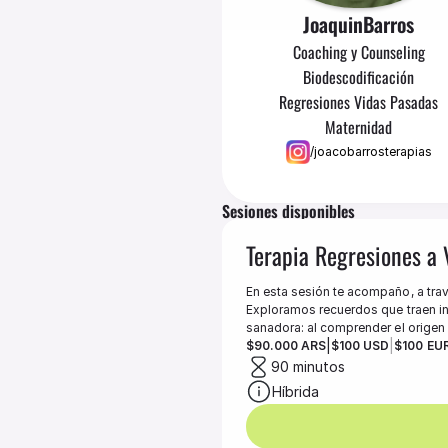
Joaquin
Barros
Coaching y Counseling
Biodescodificación
Regresiones Vidas Pasadas
Maternidad
/joacobarrosterapias
Sesiones disponibles
Terapia Regresiones a 
En esta sesión te acompaño, a trav
Exploramos recuerdos que traen in
|
|
$90.000 ARS
$100 USD
$100 EU
90 minutos
Híbrida