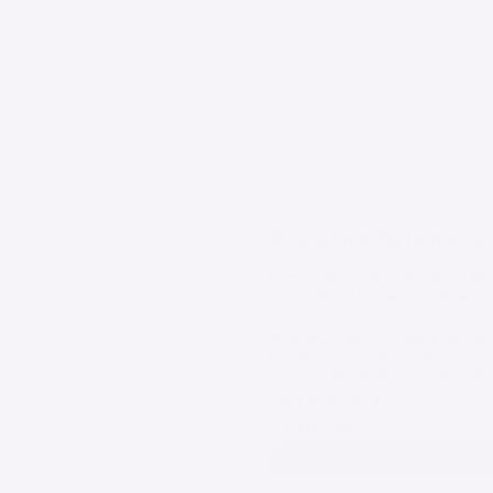
hay nada que me apasione más que 
gestar.
|
|
$70.000 ARS
$70 USD
$70 EUR
60 minutos
Híbrida
Bioexistencia Conscien
En esta sesión, te acompaño a encon
raíz oculta en tu historia personal
Además, integro el Bioarte, una he
la mente calla, y al expresarlo, co
|
|
$70.000 ARS
$70 USD
$70 EUR
60 minutos
Híbrida