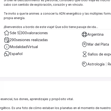
Si bien el descubrimiento es personal, considero que todo viaje es mucho
cabo con sentido de exploración, corazón y en vínculo.

Te invito a que te animes a conocer tu ADN energético y las múltiples form
propia energía.

¡Bienvenidos a bordo de este viaje! Que sólo tiene pasaje de ida...
5
de 5
|
300
valoraciones
Argentina
290
sesiones realizadas
Mar del Plata
Modalidad
Virtual
Español 
6
años de expe
Astrología 
|
 Re
esencial, tus dones, aprendizajes y propósito vital. 

ergético. Es una foto de cómo estaban los planetas en el momento de nuestr