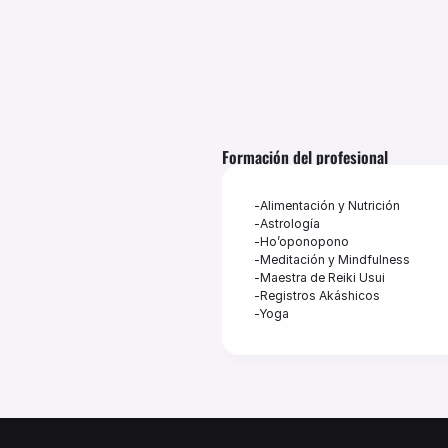
entendimiento y evolución personal
Estas consultas están dirigidas a
repetitivos, así como recibir orient
Durante la sesión podrás realizar p
La información canalizada tiene com
Formación del profesional
Lo único que necesitar es estar en u
$50.000 ARS
60 minutos
-Alimentación y Nutrición

Virtual
-Astrología

-Ho’oponopono

-Meditación y Mindfulness

-Maestra de Reiki Usui

-Registros Akáshicos

-Yoga