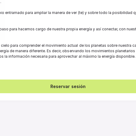
 

o entramado para ampliar la manera de ver (te) y sobre todo la posibilidad 
 paso para hacernos cargo de nuestra propia energía y así conectar, con nues
cielo para comprender el movimiento actual de los planetas sobre nuestra car
energía de manera diferente. Es decir, observando los movimientos planetarios
s la información necesaria para aprovechar al máximo la energía disponible.
Reservar sesión