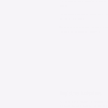
Cada sesión está diseñada especial
diaria.

Estas sesiones están abiertas a to
en cada momento. 

No importa si sos principiante o y
camino un presente continuo.

Sólo necesitas un lugar tranquilo 
Déjate guiar para transformar tu re
$35.000 ARS
50 minutos
Virtual
Registros Akáshicos
Acceder a los Registros Akáshicos e
A través de esta sesión canalizar