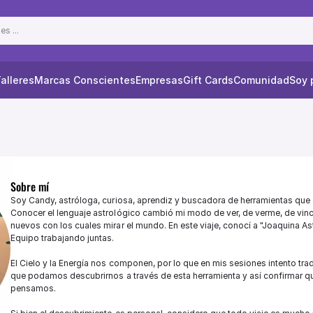
s ...
alleres
Marcas Conscientes
Empresas
Gift Cards
Comunidad
Soy 
Sobre mí
Soy Candy, astróloga, curiosa, aprendiz y buscadora de herramientas que 
Conocer el lenguaje astrológico cambió mi modo de ver, de verme, de vinc
nuevos con los cuales mirar el mundo. En este viaje, conocí a "Joaquina As
Equipo trabajando juntas. 

El Cielo y la Energía nos componen, por lo que en mis sesiones intento tradu
que podamos descubrirnos a través de esta herramienta y así confirmar q
pensamos.
