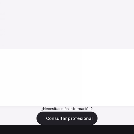
.

 cualquier persona que desee comprender el origen de ciertos bloqueos, herid
ación espiritual alineada con su propósito de vida.

reguntas abiertas y recibirás respuestas que no provienen del juicio, sino de
o objetivo aportar claridad, alivio y dirección para tu camino actual.

n espacio tranquilo y abierto a recibir.
Reservar sesión
¿Necesitas más información?
Consultar profesional