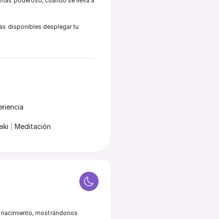
 más poderoso, cuando se lleva a 
as disponibles desplegar tu 
riencia
iki 
|
 Meditación
o nacimiento, mostrándonos 