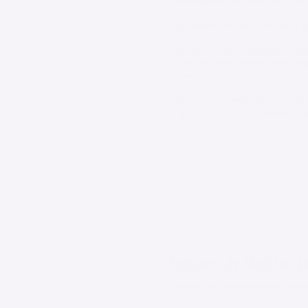
Te acompaño con sesiones de Reiki 
Soy maestra de Reiki con amplia e
Reiki es una técnica energética que
En las sesiones compartiremos está 
propia energía.

Sesiones personalizadas de Reiki U
Si querés conectar con tu bienestar,
$35.000 ARS
50 minutos
Híbrida
Sesiones de Meditació
Te invito a un espacio único donde