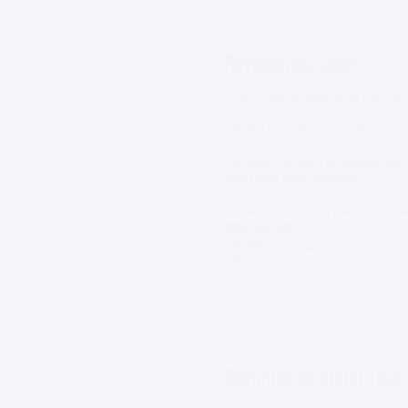
Revolución Solar
Es una foto del cielo en el momento
Cambia cada año, mostrándonos el
Conocer la energía disponible para
preparado para nosotros. 

Es decir, es una guía para atraves
$85.000 ARS
80 minutos
Virtual
Sesiones de Reiki Usui